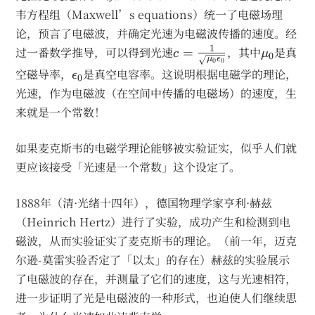
韦方程组（Maxwell’s equations）统一了电磁场理
论，预言了电磁波，并确定光速为电磁波传播的速度。经
c=\frac{1}
\mu_0
1
过一番数学推导，可以得到光速
，其中
是真
=
c
μ
0
μ
ϵ
0
0
{\sqrt{\mu_0\epsilon_
\epsilon_0
空磁导率，
是真空电容率。这说明根据电磁学的理论，
ϵ
0
光速，作为电磁波（在空间中传播的电磁场）的速度，生
来就是一个常数！
如果麦克斯韦的电磁学理论能够被实验证实，似乎人们就
更应该接受「光速是一个常数」这个设定了。
1888年（清·光绪十四年），德国物理学家亨利·赫兹
（Heinrich Hertz）进行了实验，成功产生和检测到电
磁波，从而实验证实了麦克斯韦的理论。（前一年，迈克
尔逊-莫雷实验否定了「以太」的存在）赫兹的实验展示
了电磁波的存在，并测量了它们的速度，这与光速相符，
进一步证明了光是电磁波的一种形式，也迫使人们继续思