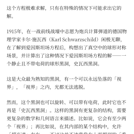
{\Lambda}g_{\mu\nu}=\frac{8{\pi}G}
这个方程极难求解，只有在特殊的情况下可能求出它的
{c^4}T_{\mu\nu}
解。
1915年，在一战前线战壕中志愿为炮兵计算弹道的德国物
理学家卡尔·施瓦西（Karl Schwarzschild）闲极无聊，
在了解到爱因斯坦场方程后，构想出了真空中的球形对称
场景，并计算出了这种情况下爱因斯坦场方程的解——一
个静止且不带电荷的球形黑洞，史瓦西黑洞。
这是大众最为熟知的黑洞，有一个可以永远坠落的「视
界」，「视界」之内，光都无法逃脱。
然而，这个黑洞也可以旋转、可以带有电荷，此时它也不
再是「史瓦西黑洞」。这样的黑洞有更复杂的结构，需要
更复杂的数学和几何语言来描述。比如说，它会有至少两
个「视界」；再比如说，在其内部的某个结构中，允许