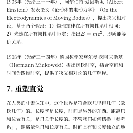
1905年（光绪三十一年），阿尔伯特·爱因斯坦（Albert
Einstein）发表论文《论动体的电动力学》（On the
Electrodynamics of Moving Bodies），提出狭义相对
论，基于两个假设：1）物理定律在所有惯性系中相同；
E=mc^2
2
2）光速在所有惯性系中恒定；指出
，即质能等
=
E
m
c
价关系。
1908年（光绪三十四年）德国数学家赫尔曼·闵可夫斯基
（Hermann Minkowski）提出闵氏时空，结合空间和
时间为四维时空，提供了狭义相对论的几何解释。
7. 重塑直觉
在人类的朴素认知中，这个世界是符合欧几里得几何（欧
氏几何）的。长度就是长度，时间是另外的东西。距离只
和位置有关，是只关于长度的。不管我们如何切换「参考
系」，距离依然只和长度有关。时间具有和长度独立的地