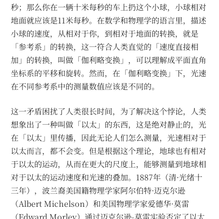
秒；那么你在一辆十米每秒的车上扔这个小球，小球相对
地面就应该是11米每秒。在数学和物理学的语言里，描述
小球的速度，从相对于你，到相对于地面的转换，就是
「参考系」的转换，这一符合人类直觉的「速度直接相
加」的转换，叫做「伽利略变换」，可以理解成平面直角
坐标系的平移和旋转。然而，在「伽利略变换」下，光速
在不同参考系中的测量数值应该是不同的。
这一矛盾困扰了人类很长时间，为了解决这个悖论，人类
想象出了一种叫做「以太」的东西，这是绝对静止的，光
在「以太」里传播，因此无论人们怎么测量，光速相对于
以太而言，都不会变。但是根据这个理论，地球也有相对
于以太的运动，从而在更大的尺度上，能够测量到地球相
对于以太的运动速度和光速的叠加。1887年（清·光绪十
三年），波兰裔美国籍物理学家阿尔伯特·迈克尔逊
（Albert Michelson）和美国物理学家爱德华·莫雷
（Edward Morley）通过迈克尔逊-莫雷实验否定了以太