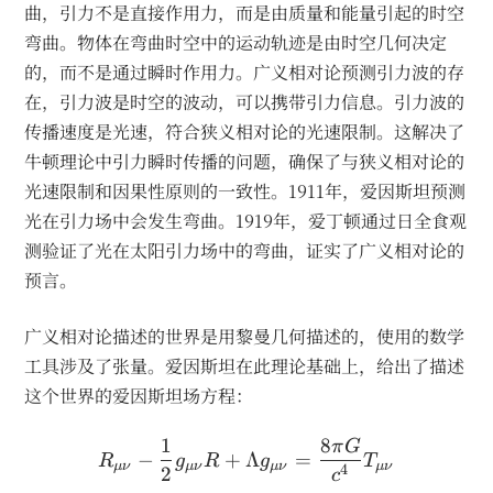
曲，引力不是直接作用力，而是由质量和能量引起的时空
弯曲。物体在弯曲时空中的运动轨迹是由时空几何决定
的，而不是通过瞬时作用力。广义相对论预测引力波的存
在，引力波是时空的波动，可以携带引力信息。引力波的
传播速度是光速，符合狭义相对论的光速限制。这解决了
牛顿理论中引力瞬时传播的问题，确保了与狭义相对论的
光速限制和因果性原则的一致性。1911年，爱因斯坦预测
光在引力场中会发生弯曲。1919年，爱丁顿通过日全食观
测验证了光在太阳引力场中的弯曲，证实了广义相对论的
预言。
广义相对论描述的世界是用黎曼几何描述的，使用的数学
工具涉及了张量。爱因斯坦在此理论基础上，给出了描述
这个世界的爱因斯坦场方程：
1
8
π
G
\displaystyle R_{\mu\nu}-\frac{1}
−
+
Λ
=
R
g
R
g
T
μν
μν
μν
μν
4
2
{2}g_{\mu\nu}R +
c