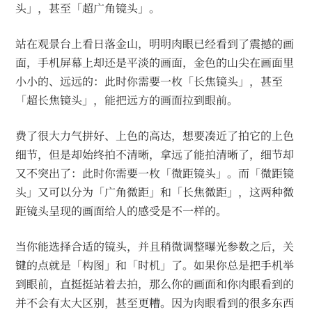
头」，甚至「超广角镜头」。
站在观景台上看日落金山，明明肉眼已经看到了震撼的画
面，手机屏幕上却还是平淡的画面，金色的山尖在画面里
小小的、远远的：此时你需要一枚「长焦镜头」，甚至
「超长焦镜头」，能把远方的画面拉到眼前。
费了很大力气拼好、上色的高达，想要凑近了拍它的上色
细节，但是却始终拍不清晰，拿远了能拍清晰了，细节却
又不突出了：此时你需要一枚「微距镜头」。而「微距镜
头」又可以分为「广角微距」和「长焦微距」，这两种微
距镜头呈现的画面给人的感受是不一样的。
当你能选择合适的镜头，并且稍微调整曝光参数之后，关
键的点就是「构图」和「时机」了。如果你总是把手机举
到眼前，直挺挺站着去拍，那么你的画面和你肉眼看到的
并不会有太大区别，甚至更糟。因为肉眼看到的很多东西