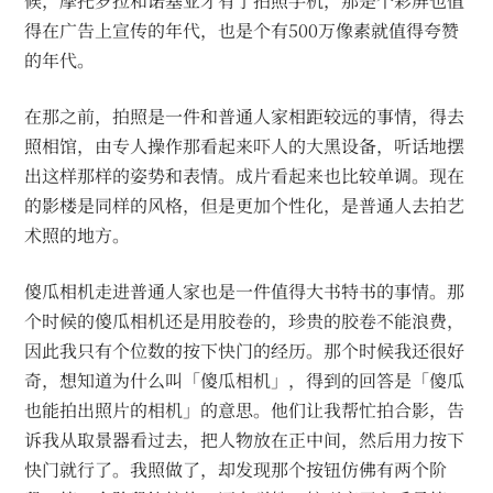
候，摩托罗拉和诺基亚才有了拍照手机，那是个彩屏也值
得在广告上宣传的年代，也是个有500万像素就值得夸赞
的年代。
在那之前，拍照是一件和普通人家相距较远的事情，得去
照相馆，由专人操作那看起来吓人的大黑设备，听话地摆
出这样那样的姿势和表情。成片看起来也比较单调。现在
的影楼是同样的风格，但是更加个性化，是普通人去拍艺
术照的地方。
傻瓜相机走进普通人家也是一件值得大书特书的事情。那
个时候的傻瓜相机还是用胶卷的，珍贵的胶卷不能浪费，
因此我只有个位数的按下快门的经历。那个时候我还很好
奇，想知道为什么叫「傻瓜相机」，得到的回答是「傻瓜
也能拍出照片的相机」的意思。他们让我帮忙拍合影，告
诉我从取景器看过去，把人物放在正中间，然后用力按下
快门就行了。我照做了，却发现那个按钮仿佛有两个阶