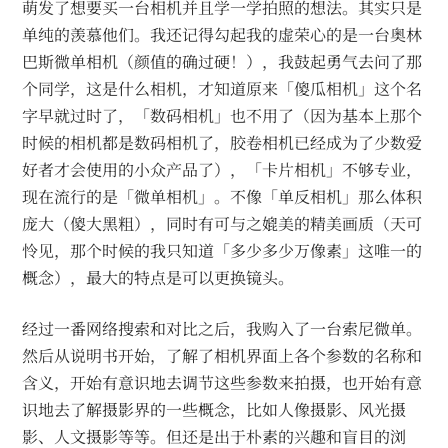
萌发了想要买一台相机并且学一学拍照的想法。其实只是
单纯的羡慕他们。我还记得勾起我的虚荣心的是一台奥林
巴斯微单相机（颜值的确过硬！），我鼓起勇气去问了那
个同学，这是什么相机，才知道原来「傻瓜相机」这个名
字早就过时了，「数码相机」也不用了（因为基本上那个
时候的相机都是数码相机了，胶卷相机已经成为了少数爱
好者才会使用的小众产品了），「卡片相机」不够专业，
现在流行的是「微单相机」。不像「单反相机」那么体积
庞大（傻大黑粗），同时有可与之媲美的精美画质（天可
怜见，那个时候的我只知道「多少多少万像素」这唯一的
概念），最大的特点是可以更换镜头。
经过一番网络搜索和对比之后，我购入了一台索尼微单。
然后从说明书开始，了解了相机界面上各个参数的名称和
含义，开始有意识地去调节这些参数来拍摄，也开始有意
识地去了解摄影界的一些概念，比如人像摄影、风光摄
影、人文摄影等等。但还是出于朴素的兴趣和盲目的浏