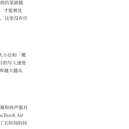
放的菜就越
存，才能被处
。这里没有任
大小还和「搬
型号的写入速度
，仓库越大越从
幕和扬声器对
ok Air
证了长时间的持